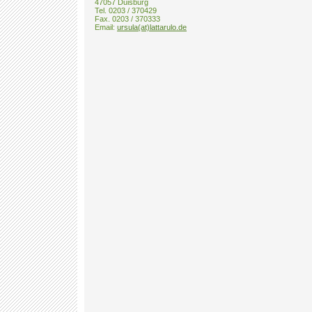
47057 Duisburg
Tel. 0203 / 370429
Fax. 0203 / 370333
Email:
ursula(at)lattarulo.de