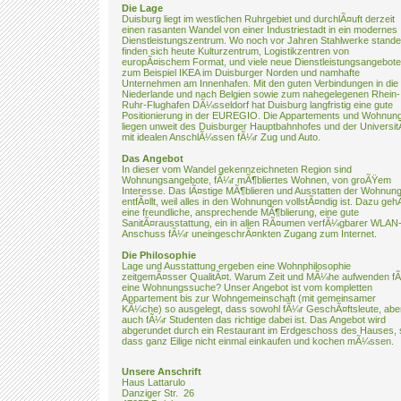
Die Lage
Duisburg liegt im westlichen Ruhrgebiet und durchlÃ¤uft derzeit
einen rasanten Wandel von einer Industriestadt in ein modernes
Dienstleistungszentrum. Wo noch vor Jahren Stahlwerke stande
finden sich heute Kulturzentrum, Logistikzentren von
europÃ¤ischem Format, und viele neue Dienstleistungsangebote
zum Beispiel IKEA im Duisburger Norden und namhafte
Unternehmen am Innenhafen. Mit den guten Verbindungen in die
Niederlande und nach Belgien sowie zum nahegelegenen Rhein-
Ruhr-Flughafen DÃ¼sseldorf hat Duisburg langfristig eine gute
Positionierung in der EUREGIO. Die Appartements und Wohnun
liegen unweit des Duisburger Hauptbahnhofes und der Universit
mit idealen AnschlÃ¼ssen fÃ¼r Zug und Auto.
Das Angebot
In dieser vom Wandel gekennzeichneten Region sind
Wohnungsangebote, fÃ¼r mÃ¶bliertes Wohnen, von groÃŸem
Interesse. Das lÃ¤stige MÃ¶blieren und Ausstatten der Wohnun
entfÃ¤llt, weil alles in den Wohnungen vollstÃ¤ndig ist. Dazu geh
eine freundliche, ansprechende MÃ¶blierung, eine gute
SanitÃ¤rausstattung, ein in allen RÃ¤umen verfÃ¼gbarer WLAN
Anschuss fÃ¼r uneingeschrÃ¤nkten Zugang zum Internet.
Die Philosophie
Lage und Ausstattung ergeben eine Wohnphilosophie
zeitgemÃ¤sser QualitÃ¤t. Warum Zeit und MÃ¼he aufwenden f
eine Wohnungssuche? Unser Angebot ist vom kompletten
Appartement bis zur Wohngemeinschaft (mit gemeinsamer
KÃ¼che) so ausgelegt, dass sowohl fÃ¼r GeschÃ¤ftsleute, abe
auch fÃ¼r Studenten das richtige dabei ist. Das Angebot wird
abgerundet durch ein Restaurant im Erdgeschoss des Hauses, 
dass ganz Eilige nicht einmal einkaufen und kochen mÃ¼ssen.
Unsere Anschrift
Haus Lattarulo
Danziger Str. 26