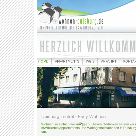
HOME
APPARTMENTS
WG'S
ANFAHRT
KONTA
Duisburg zentral - Easy Wohnen
Wohnen so einfach wie mÃ¶glich: Diesen Gedanken setzen wir 
mÃ¶blierten Appartements und Wohngemeinschaften in Duisbur
um.